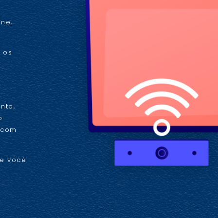
ne,
 os
e
nto,
o
s com
ue você