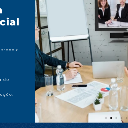
a
cial
ferencia
a de
acção.