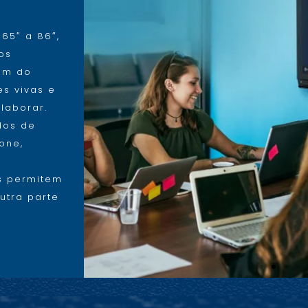
65″ a 86″,
os
lém do
es vivas e
laborar.
dos de
one,
s
s permitem
utra parte